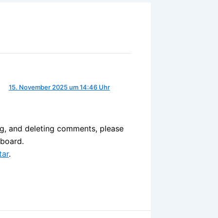
15. November 2025 um 14:46 Uhr
ng, and deleting comments, please
hboard.
tar
.